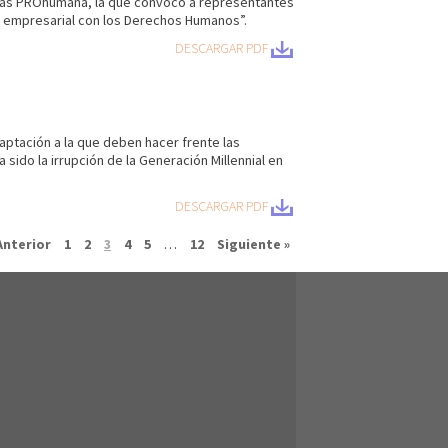
ndas PROhumana, la que convocó a representantes
o empresarial con los Derechos Humanos”.
DE
SCARGAR PDF
ptación a la que deben hacer frente las
do la irrupción de la Generación Millennial en
DE
SCARGAR PDF
Anterior
1
2
3
4
5
…
12
Siguiente »