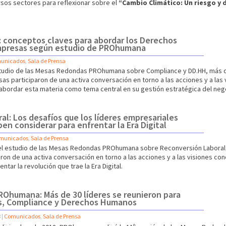
sos sectores para reflexionar sobre el
“Cambio Climático: Un riesgo y d
: conceptos claves para abordar los Derechos
mpresas según estudio de PROhumana
unicados
,
Sala de Prensa
studio de las Mesas Redondas PROhumana sobre Compliance y DD.HH, más d
s participaron de una activa conversación en torno a las acciones y a las
 abordar esta materia como tema central en su gestión estratégica del neg
al: Los desafíos que los líderes empresariales
n considerar para enfrentar la Era Digital
municados
,
Sala de Prensa
el estudio de las Mesas Redondas PROhumana sobre Reconversión Laboral,
aron de una activa conversación en torno a las acciones y a las visiones 
tar la revolución que trae la Era Digital.
Ohumana: Más de 30 líderes se reunieron para
s, Compliance y Derechos Humanos
8
|
Comunicados
,
Sala de Prensa