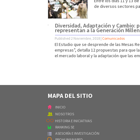
Entre los días 11 y 13 
de diversos sectores pa
Diversidad, Adaptación y Cambio: 
representan a la Generación Mille
Published
2 Noviembre, 2018
|
Comunicados
El Estudio que se desprende de las Mesas Red
empresas”, detalla 12 propuestas para que la
el mercado laboral y la adaptación que las e
MAPA DEL SITIO
INICIO
NOSOTROS
HISTORIA E INICIATIVAS
RANKING SE
ASESORÍA E INVESTIGACIÓN
PROHUMANARED