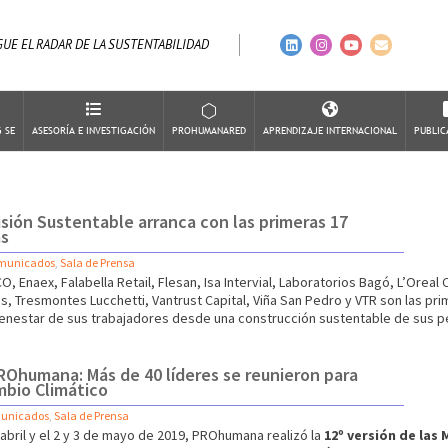
GUE EL RADAR DE LA SUSTENTABILIDAD
 SE
ASESORÍA E INVESTIGACIÓN
PROHUMANARED
APRENDIZAJE INTERNACIONAL
PUBLIC
¿QUÉ HACEMOS?
¿QUÉ ES Y CUÁLES SON SUS OBJETIVOS?
¿QUÉ ES?
DO
ASESORÍAS
¿QUIÉNES FORMAN PARTE?
¿CUÁLES SON SUS OBJETIVOS?
AR
CONTACTO
¿POR QUÉ SER MIEMBRO?
¿QUIÉNES HAN SIDO PARTE?
LI
visión Sustentable arranca con las primeras 17
as
BENEFICIOS
GIRAS ANTERIORES
VI
CALENDARIO DE ACTIVIDADES
RE
municados
,
Sala de Prensa
NOTICIAS RED
CO, Enaex, Falabella Retail, Flesan, Isa Intervial, Laboratorios Bagó, L’Orea
¿CÓMO SER PARTE?
, Tresmontes Lucchetti, Vantrust Capital, Viña San Pedro y VTR son las pri
ienestar de sus trabajadores desde una construcción sustentable de sus p
Ohumana: Más de 40 líderes se reunieron para
mbio Climático
unicados
,
Sala de Prensa
e abril y el 2 y 3 de mayo de 2019, PROhumana realizó la
12º versión de la