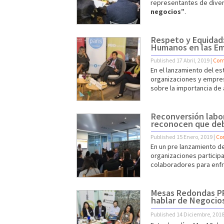
representantes de diver
negocios”
.
Respeto y Equidad
Humanos en las E
Published
17 Abril, 2019
|
Com
En el lanzamiento del e
organizaciones y empresa
sobre la importancia de
Reconversión labor
reconocen que debe
Published
15 Enero, 2019
|
Co
En un pre lanzamiento d
organizaciones particip
colaboradores para enfren
Mesas Redondas PR
hablar de Negocio
Published
14 Diciembre, 201