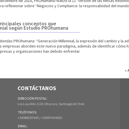
de diciembre de 2018, PROhumana realizó la 11º versión de las Mesas Redo
ra reflexionar sobre “Negocios y Compliance: la responsabiidad del mund
principales conceptos que
nnial según Estudio PROhumana
ondas PROhumana: “Generación Millennial, la expresión del cambio y la ada
s empresas aborden este nuevo paradigma, además de identificar cómo ha si
mpresas y organizaciones han debido enfrentar.
« 
CONTÁCTANOS
DIRECCIÓN POSTAL:
Los Laureles 1110, Vitacura, Santiago de Chile
TELÉFONOS:
+56988297645 / +56997434920
EMAIL: