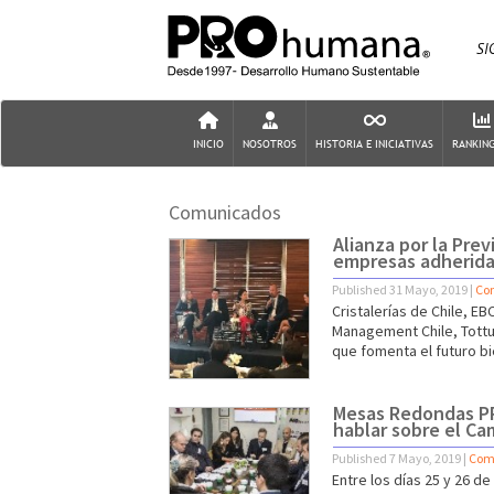
SI
INICIO
NOSOTROS
HISTORIA E INICIATIVAS
RANKING
¿QUÉ ES PROHUMANA?
¿QUÉ ES?
Comunicados
¿QUÉ HACEMOS?
ESPIRAL DE TIEMPO
EQUIPO
Alianza por la Pre
CONSEJO CONSULTIVO
empresas adherid
Published
31 Mayo, 2019
|
Co
Cristalerías de Chile, EB
Management Chile, Tottus
que fomenta el futuro b
Mesas Redondas PR
hablar sobre el Ca
Published
7 Mayo, 2019
|
Com
Entre los días 25 y 26 d