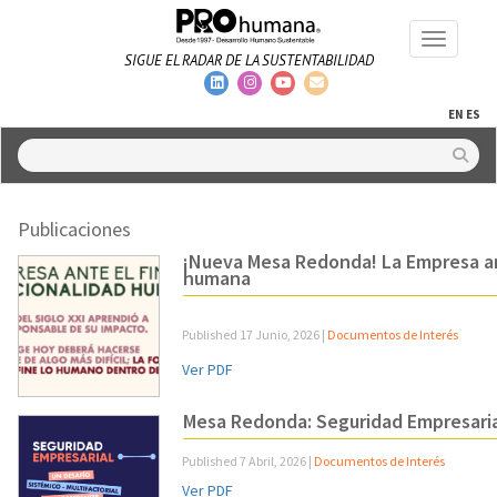
Toggle na
SIGUE EL RADAR DE LA SUSTENTABILIDAD
EN
ES
Publicaciones
¡Nueva Mesa Redonda! La Empresa an
humana
Published
17 Junio, 2026
|
Documentos de Interés
Ver PDF
Mesa Redonda: Seguridad Empresari
Published
7 Abril, 2026
|
Documentos de Interés
Ver PDF