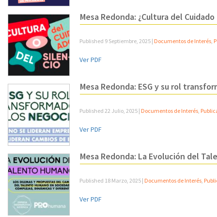
Mesa Redonda: ¿Cultura del Cuidado 
Published
9 Septiembre, 2025
|
Documentos de Interés
,
P
Ver PDF
Mesa Redonda: ESG y su rol transfor
Published
22 Julio, 2025
|
Documentos de Interés
,
Public
Ver PDF
Mesa Redonda: La Evolución del Ta
Published
18 Marzo, 2025
|
Documentos de Interés
,
Publ
Ver PDF