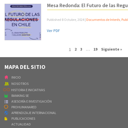
Mesa Redonda: El Futuro de las Regu
Published
8 Octubre, 2024
|
Documentos de Interés
,
Publ
Ver PDF
1
2
3
…
19
Siguiente »
MAPA DEL SITIO
INICIO
NOSOTROS
HISTORIA E INICIATIVAS
RANKING SE
ASESORÍA E INVESTIGACIÓN
PROHUMANARED
APRENDIZAJE INTERNACIONAL
PUBLICACIONES
ACTUALIDAD