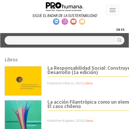
Toggle na
SIGUE EL RADAR DE LA SUSTENTABILIDAD
EN
ES
Libros
La Responsabilidad Social: Construy
Desarrollo (1a edición)
Published
3 Marzo, 2015
|
Libros
La acción Filantrópica como un elem
El caso chileno
Published
4 Agosto, 2014
|
Libros